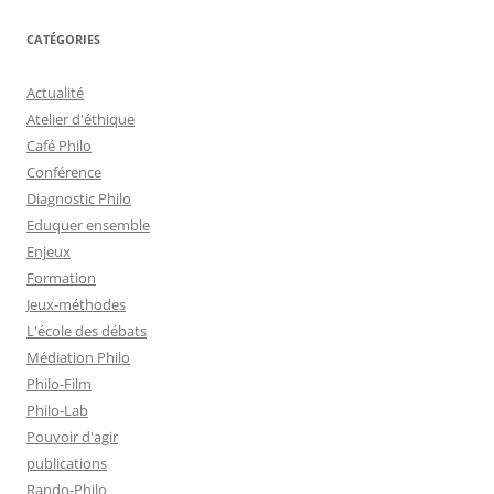
c
h
CATÉGORIES
e
r
Actualité
c
Atelier d'éthique
h
Café Philo
e
Conférence
r
Diagnostic Philo
Eduquer ensemble
:
Enjeux
Formation
Jeux-méthodes
L'école des débats
Médiation Philo
Philo-Film
Philo-Lab
Pouvoir d'agir
publications
Rando-Philo