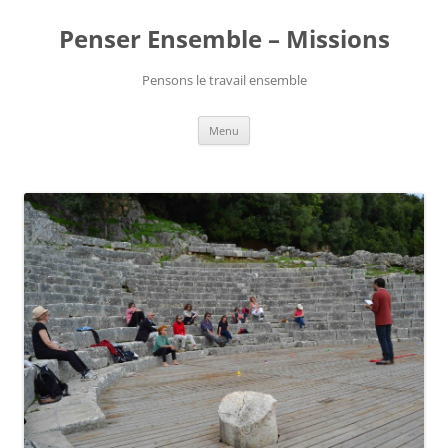
Penser Ensemble – Missions
Pensons le travail ensemble
Aller
Menu
au
contenu