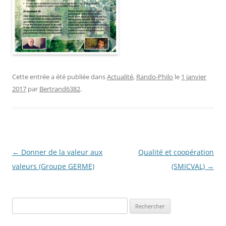
Cette entrée a été publiée dans
Actualité
,
Rando-Philo
le
1 janvier
2017
par
Bertrand6382
.
Navigation
←
Donner de la valeur aux
Qualité et coopération
des
valeurs (Groupe GERME)
(SMICVAL)
→
articles
R
e